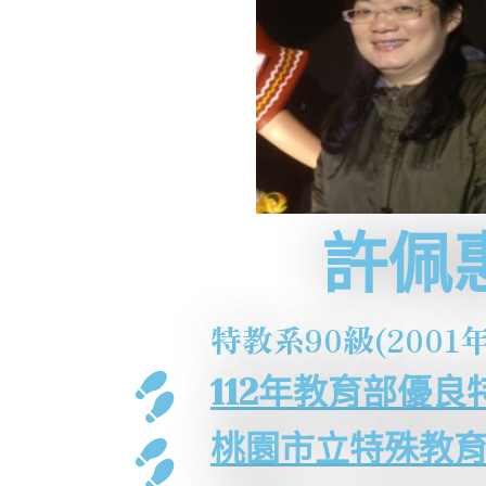
許佩
特教系90級(2001
112年教育部優
桃園市立特殊教育