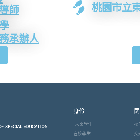
桃園市立東
導師
學
務承辦人
身份
關
未來學生
校
在校學生
交