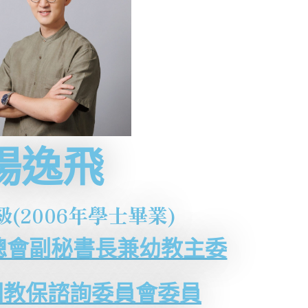
楊逸飛
級(2006年學士畢業)
總會副秘書長兼幼教主委
國教保諮詢委員會委員