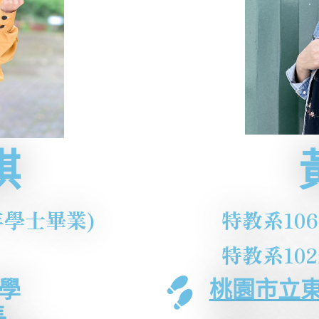
棋
年學士畢業)
特教系106
特教系102
學
桃園市立東
長