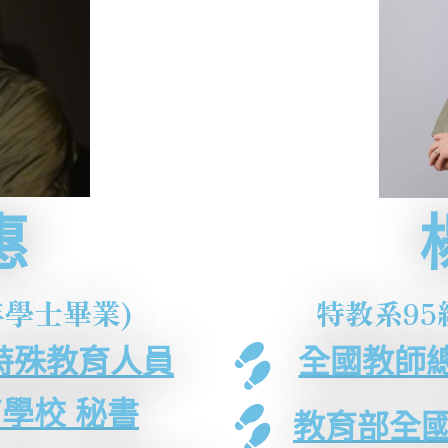
惠
年學士畢業)
特教系95
良特殊教育人員
全國教師
學校 秘書
教育部全