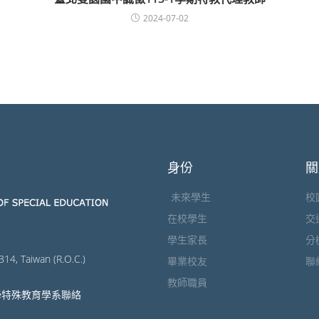
2024-07-02
身份
關
未來學生
校
在校學生
交
學生家長
分
314, Taiwan (R.O.C.)
畢業校友
聯
教師職員
學特殊教育學系聯絡