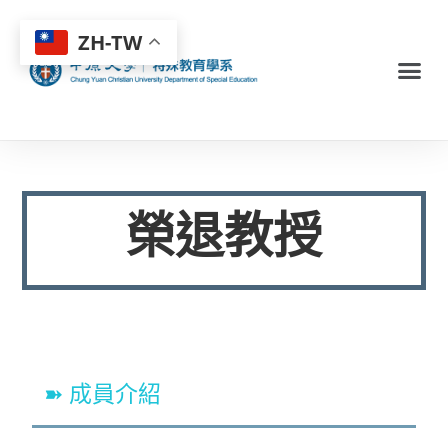
ZH-TW
榮退教授
➽ 成員介紹