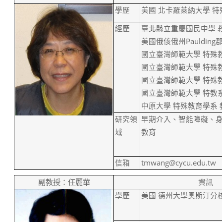
學歷
美國
北卡羅萊納大學
特
經歷
臺北縣立重慶國民中學
美國俄侅俄州
Paulding
國立臺灣師範大學
特殊
國立臺灣師範大學
特殊
國立臺灣師範大學
特殊
國立臺灣師範大學
特教
中原大學
特殊教育學系
研究領
早期介入、智能障礙、
域
教育
信箱
tmwang@cycu.edu.tw
副教授：任麗華
資訊
學歷
美國
德州大學奧斯汀分