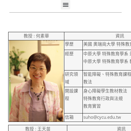
教授
:
何素華
資訊
學歷
美國
奧瑞崗大學
特殊教
經歷
中原大學
特殊教育學系
中原大學
特殊教育學系
研究領
智能障礙、特殊教育課
域
教法
開設課
身心障礙學生教材教法
程
特殊教育行政與法規
教育實習
信箱
suho@cycu.edu.tw
教授
:
王天苗
資訊