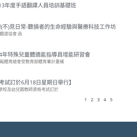
13年度手語翻譯人員培訓基礎班
(不)見日常-聽損者的生命經驗與醫療科技工作坊
聽語協會 函
24年特殊兒童體適能指導員增能研習會
礙體育總會受教育部體育署計畫補
格考試訂於6月18日星期日舉行】
下學校及幼兒園教師資格考試訂於
1
2
3
4
5