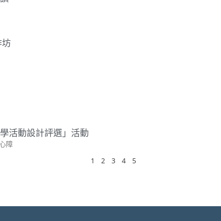
作坊
學活動設計評選」活動
心障
1
2
3
4
5