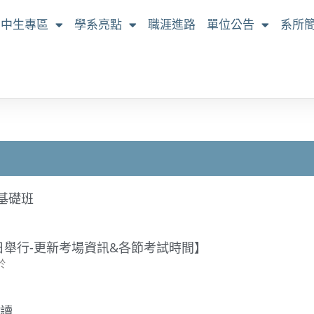
高中生專區
學系亮點
職涯進路
單位公告
系所
基礎班
期日舉行-更新考場資訊&各節考試時間】
於
讀