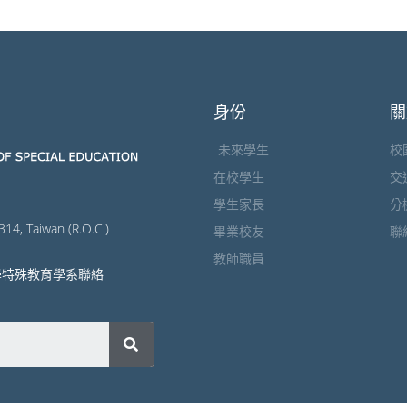
身份
關
未來學生
校
在校學生
交
學生家長
分
314, Taiwan (R.O.C.)
畢業校友
聯
教師職員
學特殊教育學系聯絡